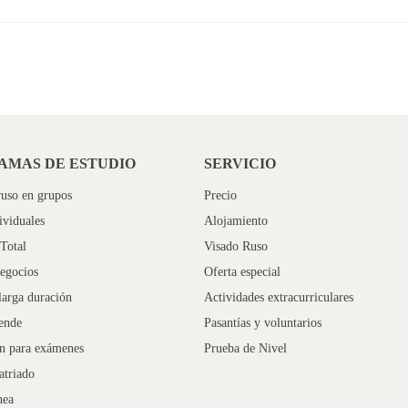
AMAS DE ESTUDIO
SERVICIO
uso en grupos
Precio
ividuales
Alojamiento
Total
Visado Ruso
egocios
Oferta especial
larga duración
Actividades extracurriculares
ende
Pasantías y voluntarios
ón para exámenes
Prueba de Nivel
atriado
nea