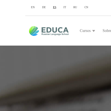
EN
DE
ES
IT
RU
CN
Cursos
Sobr