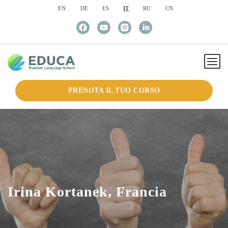
EN
DE
ES
IT
RU
CN
PRENOTA IL TUO CORSO
Irina Kortanek, Francia