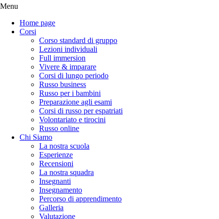
Menu
Home page
Corsi
Corso standard di gruppo
Lezioni individuali
Full immersion
Vivere & imparare
Corsi di lungo periodo
Russo business
Russo per i bambini
Preparazione agli esami
Corsi di russo per espatriati
Volontariato e tirocini
Russo online
Chi Siamo
La nostra scuola
Esperienze
Recensioni
La nostra squadra
Insegnanti
Insegnamento
Percorso di apprendimento
Galleria
Valutazione